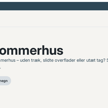
 sommerhus
merhus – uden træk, slidte overflader eller utæt tag? S
…
omegn