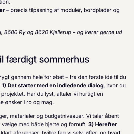
tion.
er
– præcis tilpasning af moduler, bordplader og
rg, 8680 Ry og 8620 Kjellerup – og kører gerne ud
 til færdigt sommerhus
ygt gennem hele forløbet – fra den første idé til du
.
1) Det starter med en indledende dialog
, hvor du
rojektet. Har du lyst, aftaler vi hurtigt en
ne ønsker i ro og mag.
er, materialer og budgetniveauer. Vi taler åbent
n vælge med både hjerte og fornuft.
3) Herefter
i klart afgrænser, hvilke fag vi selv løfter, og hvad