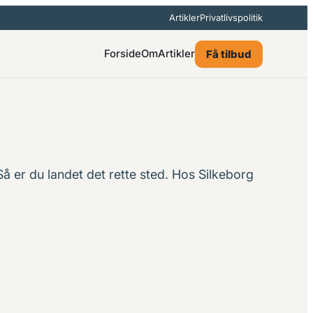
Artikler
Privatlivspolitik
Forside
Om
Artikler
Få tilbud
å er du landet det rette sted. Hos Silkeborg