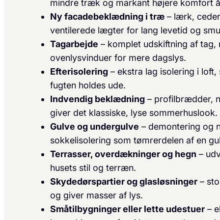
mindre træk og markant højere komfort å
Ny facadebeklædning i træ
– lærk, ceder
ventilerede lægter for lang levetid og smu
Tagarbejde
– komplet udskiftning af tag, 
ovenlysvinduer for mere dagslys.
Efterisolering
– ekstra lag isolering i lo
fugten holdes ude.
Indvendig beklædning
– profilbrædder, 
giver det klassiske, lyse sommerhuslook.
Gulve og undergulve
– demontering og 
sokkelisolering som tømrer­delen af en gu
Terrasser, overdækninger og hegn
– udv
husets stil og terræn.
Skydedørspartier og glasløsninger
– sto
og giver masser af lys.
Småtilbygninger eller lette udestuer
– e