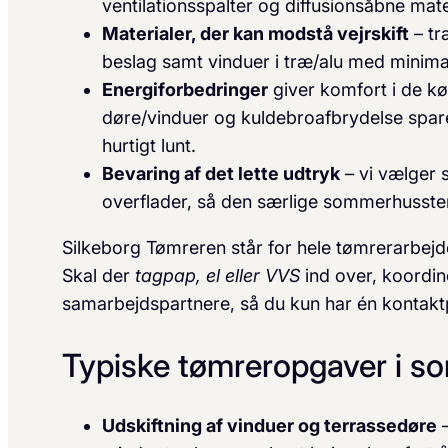
ventilationsspalter og diffusionsåbne mat
Materialer, der kan modstå vejrskift
– tr
beslag samt vinduer i træ/alu med minima
Energiforbedringer
giver komfort i de kø
døre/vinduer og kuldebroafbrydelse spar
hurtigt lunt.
Bevaring af det lette udtryk
– vi vælger s
overflader, så den særlige sommerhusst
Silkeborg Tømreren står for hele tømrerarbejdet 
Skal der
tagpap, el eller VVS
ind over, koordin
samarbejdspartnere, så du kun har én kontaktp
Typiske tømreropgaver i 
Udskiftning af vinduer og terrassedøre
–