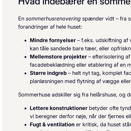
Hvad indebærer en somme
En
sommerhusrenovering
spænder vidt – fra 
forandringer af hele huset:
Mindre fornyelser
– f.eks. udskiftning a
kan tåle sandede bare tæer, eller opfrisk
Mellemstore projekter
– efterisolering a
facadebeklædning eller etablering af en n
Større indgreb
– helt nyt tag, komplet fa
planløsningen med flytning af vægge elle
Sommerhuse adskiller sig fra helårshuse, og d
Lettere konstruktioner
betyder ofte tyn
vi beregner derfor nøje, når der fjernes e
Fugt & ventilation
er kritisk, da huset st