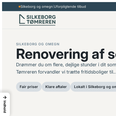
Spring
Silkeborg og omegn
|
Uforpligtende tilbud
til
indhold
SILKEBORG OG OMEGN
Renovering af
Drømmer du om flere, dejlige stunder i dit som
Tømreren forvandler vi trætte fritidsboliger til
Fair priser
Klare aftaler
Lokalt i Silkeborg og 
→
Indhold