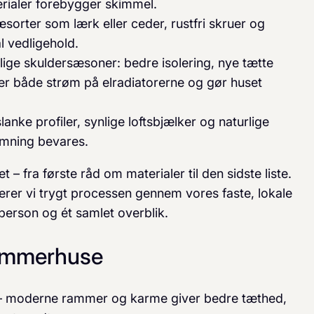
erialer forebygger skimmel.
æsorter som lærk eller ceder, rustfri skruer og
l vedligehold.
lige skuldersæsoner: bedre isolering, nye tætte
er både strøm på elradiatorerne og gør huset
lanke profiler, synlige loftsbjælker og naturlige
emning bevares.
– fra første råd om materialer til den sidste liste.
erer vi trygt processen gennem vores faste, lokale
erson og ét samlet overblik.
sommerhuse
 moderne rammer og karme giver bedre tæthed,