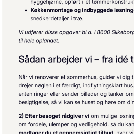
hyggehjørne, opført i let tømmerkonstruk
Køkkenmontage og indbyggede løsning
snedkerdetaljer i træ.
Vi udfører disse opgaver bl.a. i 8600 Silkebo
til hele oplandet.
Sådan arbejder vi – fra idé
Når vi renoverer et sommerhus, guider vi dig tr
drejer nøglen i et færdigt, indflytningsklart hus
enten ringer eller sender billeder og tanker om p
besigtigelse, så vi kan se huset og høre om di
2) Efter besøget rådgiver vi
om mulige løsning
om fordele, ulemper og vedligehold, så du ka
modtager du et gennemsigtigt tilbud
, hvor v