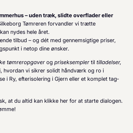
ommerhus – uden træk, slidte overflader eller
Silkeborg Tømreren forvandler vi trætte
 kan nydes hele året.
gtende tilbud – og dét med gennemsigtige priser,
gspunkt i netop dine ønsker.
ske tømreropgaver
og
pris­eksempler
til
tilladelser,
i, hvordan vi sikrer solidt håndværk og ro i
 Ry, efter­isolering i Gjern eller et komplet tag­
sk, at du altid kan klikke her for at starte dialogen.
drømme!