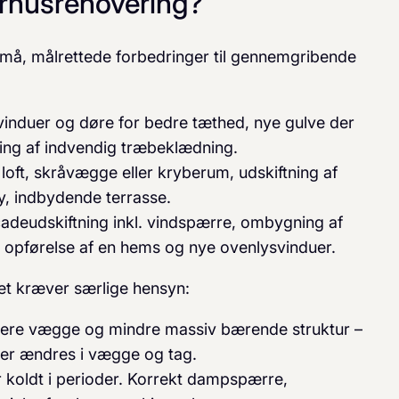
rhusrenovering?
små, målrettede forbedringer til gennemgribende
f vinduer og døre for bedre tæthed, nye gulve der
ning af indvendig træbeklædning.
f loft, skråvægge eller kryberum, udskiftning af
y, indbydende terrasse.
cadeudskiftning inkl. vindspærre, ombygning af
r opførelse af en hems og nye ovenlysvinduer.
et kræver særlige hensyn:
dere vægge og mindre massiv bærende struktur –
ller ændres i vægge og tag.
år koldt i perioder. Korrekt dampspærre,