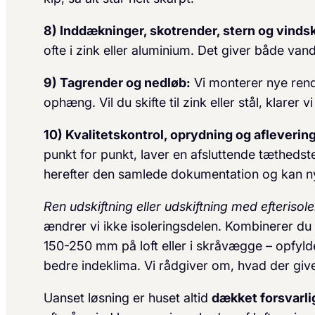
8) Inddækninger, skotrender, stern og vinds
ofte i zink eller aluminium. Det giver både va
9) Tagrender og nedløb:
Vi monterer nye rend
ophæng. Vil du skifte til zink eller stål, klarer v
10) Kvalitetskontrol, oprydning og aflevering
punkt for punkt, laver en afsluttende tætheds
herefter den samlede dokumentation og kan n
Ren udskiftning eller udskiftning med efterisole
ændrer vi ikke isoleringsdelen. Kombinerer du 
150-250 mm på loft eller i skråvægge – opfyld
bedre indeklima. Vi rådgiver om, hvad der give
Uanset løsning er huset altid
dækket forsvarlig