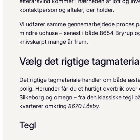
efterårsvind kommer i nærheden af loft og inve
kontaktperson og aftaler, der holder.
Vi udfører samme gennemarbejdede proces p
mindre udhuse – senest i både 8654 Bryrup og 
knivskarpt mange år frem.
Vælg det rigtige tagmateria
Det rigtige tagmateriale handler om både æste
bolig. Herunder får du et hurtigt overblik over
Silkeborg og omegn – fra den klassiske tegl p
kvarterer omkring
8670 Låsby
.
Tegl