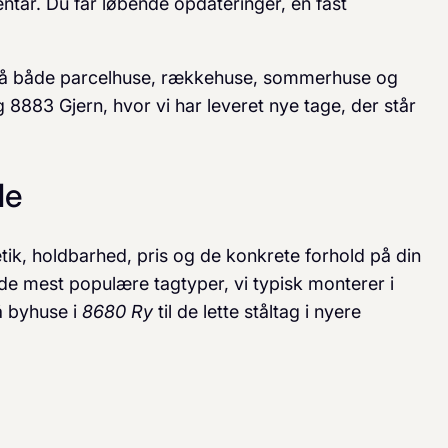
ntar. Du får løbende opdateringer, én fast
å både parcelhuse, rækkehuse, sommerhuse og
8883 Gjern, hvor vi har leveret nye tage, der står
le
tik, holdbarhed, pris og de konkrete forhold på din
 de mest populære tagtyper, vi typisk monterer i
å byhuse i
8680 Ry
til de lette ståltag i nyere