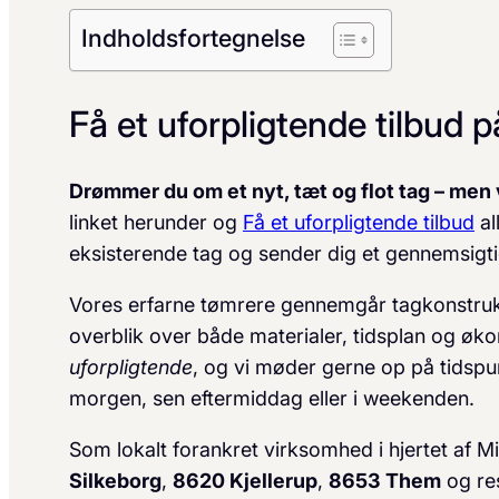
Indholdsfortegnelse
Få et uforpligtende tilbud 
Drømmer du om et nyt, tæt og flot tag – men 
linket herunder og
Få et uforpligtende tilbud
al
eksisterende tag og sender dig et gennemsigtigt, s
Vores erfarne tømrere gennemgår tagkonstrukti
overblik over både materialer, tidsplan og øko
uforpligtende
, og vi møder gerne op på tidspun
morgen, sen eftermiddag eller i weekenden.
Som lokalt forankret virksomhed i hjertet af Mid
Silkeborg
,
8620 Kjellerup
,
8653 Them
og res