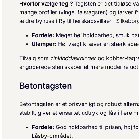
Hvorfor vælge tegl?
Teglsten er det tidløse v
mange profiler (vinge, falstagsten) og farver fr
ældre byhuse i Ry til herskabsvillaer i Silkeborg
Fordele:
Meget høj holdbarhed, smuk pat
Ulemper:
Høj vægt kræver en stærk spærk
Tilvalg som
zinkinddækninger
og kobber-tagren
engoberede sten skaber et mere moderne udt
Betontagsten
Betontagsten er et prisvenligt og robust alterna
stabilt, giver et ensartet udtryk og fås i flere 
Fordele:
God holdbarhed til prisen, høj fo
Låsby-området.