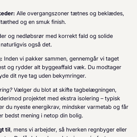
keder:
Alle overgangszoner tætnes og beklædes,
ndtæthed og en smuk finish.
er og nedløbsrør med korrekt fald og solide
i naturligvis også det.
:
Inden vi pakker sammen, gennemgår vi taget
test og rydder alt byggeaffald væk. Du modtager
yde dit nye tag uden bekymringer.
ring?
Vælger du blot at skifte tagbelægningen,
derimod projektet med ekstra isolering – typisk
er du nyeste energikrav, mindsker varmetab og får
r bedst mening i netop din bolig.
t til
, mens vi arbejder, så hverken regnbyger eller