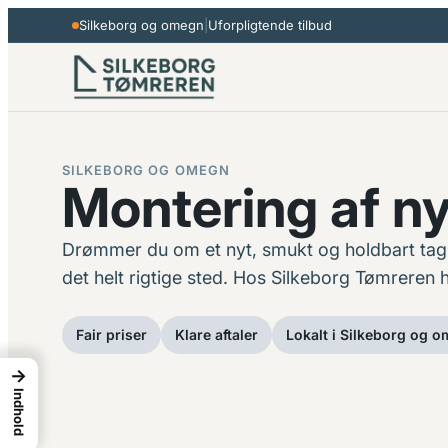
Spring
Silkeborg og omegn
|
Uforpligtende tilbud
til
indhold
SILKEBORG OG OMEGN
Montering af ny
Drømmer du om et nyt, smukt og holdbart tag –
det helt rigtige sted. Hos Silkeborg Tømreren h
Fair priser
Klare aftaler
Lokalt i Silkeborg og 
→
Indhold