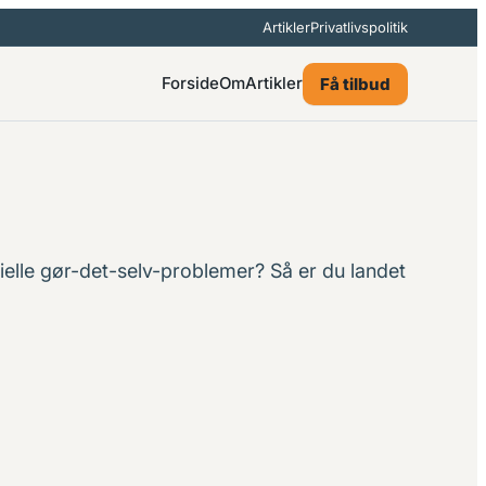
Artikler
Privatlivspolitik
Forside
Om
Artikler
Få tilbud
elle gør-det-selv-problemer? Så er du landet