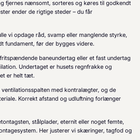
g fjernes nænsomt, sorteres og køres til godkendt
ster ender de rigtige steder – du får
lle vi opdage råd, svamp eller manglende styrke,
dt fundament, før der bygges videre.
fritspændende baneundertag eller et fast undertag
tilation. Undertaget er husets regnfrakke og
t er helt tæt.
 ventilationsspalten med kontralægter, og de
eriale. Korrekt afstand og udluftning forlænger
ontagsten, stålplader, eternit eller noget femte,
ntagesystem. Her justerer vi skæringer, tagfod og