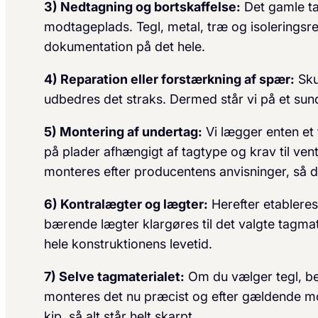
3) Nedtagning og bortskaffelse:
Det gamle ta
modtageplads. Tegl, metal, træ og isoleringsre
dokumentation på det hele.
4) Reparation eller forstærkning af spær:
Sku
udbedres det straks. Dermed står vi på et sun
5) Montering af undertag:
Vi lægger enten et 
på plader afhængigt af tagtype og krav til ven
monteres efter producentens anvisninger, så de
6) Kontralægter og lægter:
Herefter etableres
bærende lægter klargøres til det valgte tagmat
hele konstruktionens levetid.
7) Selve tagmaterialet:
Om du vælger tegl, bet
monteres det nu præcist og efter gældende mo
kip, så alt står helt skarpt.