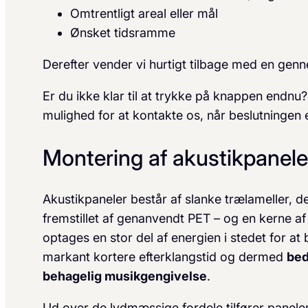
Omtrentligt areal eller mål
Ønsket tidsramme
Derefter vender vi hurtigt tilbage med en genne
Er du ikke klar til at trykke på knappen endnu
mulighed for at kontakte os, når beslutningen e
Montering af akustikpanele
Akustikpaneler består af slanke trælameller, der
fremstillet af genanvendt PET – og en kerne af 
optages en stor del af energien i stedet for at 
markant kortere efterklangstid og dermed
bed
behagelig musikgengivelse
.
Ud over de lydmæssige fordele tilfører paneler