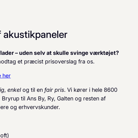
f akustikpaneler
der – uden selv at skulle svinge værktøjet?
odtag et præcist prisoverslag fra os.
e her
ig
,
enkel
og til en
fair pris
. Vi kører i hele 8600
Bryrup til Ans By, Ry, Galten og resten af
ejere og erhvervskunder.
oft)