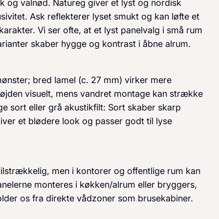
sk og valnød. Natur­eg giver et lyst og nordisk
ivitet. Ask reflekterer lyset smukt og kan løfte et
akter. Vi ser ofte, at et lyst panelvalg i små rum
arianter skaber hygge og kontrast i åbne alrum.
 mønster; bred lamel (c. 27 mm) virker mere
t­højden visuelt, mens vandret montage kan strække
ort eller grå akustikfilt: Sort skaber skarp
er et blødere look og passer godt til lyse
tilstrækkelig, men i kontorer og offentlige rum kan
anelerne monteres i køkken/alrum eller bryggers,
holder os fra direkte vådzoner som bruse­kabiner.