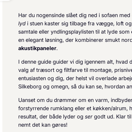
Har du nogensinde slået dig ned i sofaen med 
lyd
i stuen kaster sig tilbage fra vægge, loft o
samtale eller yndlingsplaylisten til at lyde som
en elegant løsning, der kombinerer smukt nor
akustikpaneler
.
I denne guide guider vi dig igennem alt, hvad du
valg af træsort og filtfarve til montage, prisni
entusiasten og dig, der helst vil overlade arbej
Silkeborg og omegn, så du kan se, hvordan an
Uanset om du drømmer om en varm, indbydende
forstyrrende rumklang eller et køkken/alrum, hv
resultat, der både lyder og
ser
godt ud. Klar ti
nemt det kan gøres!