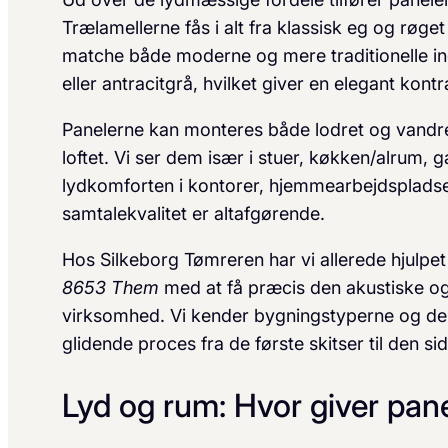
Trælamellerne fås i alt fra klassisk eg og røget
matche både moderne og mere traditionelle indr
eller antracitgrå, hvilket giver en elegant kontra
Panelerne kan monteres både lodret og vand
loftet. Vi ser dem især i stuer, køkken/alrum, 
lydkomforten i kontorer, hjemmearbejdsplads
samtalekvalitet er altafgørende.
Hos Silkeborg Tømreren har vi allerede hjulpe
8653 Them
med at få præcis den akustiske og æ
virksomhed. Vi kender bygningstyperne og de l
glidende proces fra de første skitser til den sid
Lyd og rum: Hvor giver pan