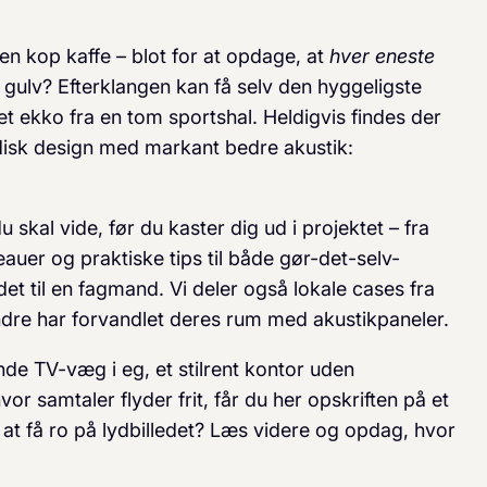
en kop kaffe – blot for at opdage, at
hver eneste
g gulv? Efterklangen kan få selv den hyggeligste
 et ekko fra en tom sportshal. Heldigvis findes der
disk design med markant bedre akustik:
 skal vide, før du kaster dig ud i projektet – fra
veauer og praktiske tips til både gør-det-selv-
det til en fagmand. Vi deler også lokale cases fra
dre har forvandlet deres rum med akustikpaneler.
 TV-væg i eg, et stilrent kontor uden
or samtaler flyder frit, får du her opskriften på et
l at få ro på lydbilledet? Læs videre og opdag, hvor