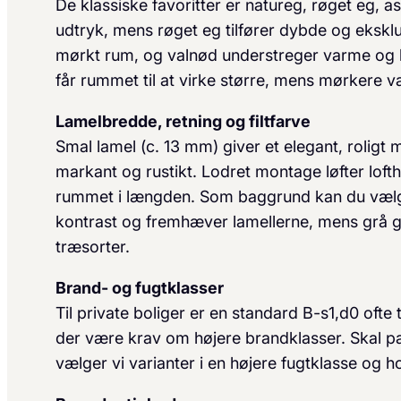
De klassiske favoritter er natur­eg, røget eg, a
udtryk, mens røget eg tilfører dybde og eksklus
mørkt rum, og valnød understreger varme og kar
får rummet til at virke større, mens mørkere v
Lamelbredde, retning og filtfarve
Smal lamel (c. 13 mm) giver et elegant, roligt
markant og rustikt. Lodret montage løfter lof
rummet i længden. Som baggrund kan du vælge s
kontrast og fremhæver lamellerne, mens grå giv
træsorter.
Brand- og fugt­klasser
Til private boliger er en standard B-s1,d0 ofte 
der være krav om højere brand­klasser. Skal p
vælger vi varianter i en højere fugt­klasse og 