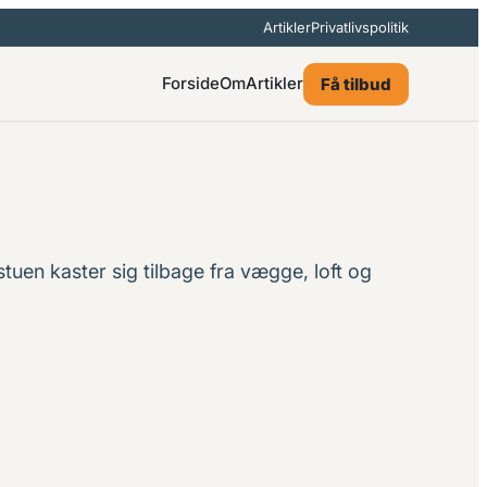
Artikler
Privatlivspolitik
Forside
Om
Artikler
Få tilbud
tuen kaster sig tilbage fra vægge, loft og