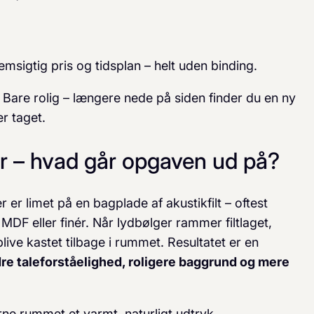
msigtig pris og tidsplan – helt uden binding.
? Bare rolig – længere nede på siden finder du en ny
r taget.
r – hvad går opgaven ud på?
 er limet på en bagplade af akustikfilt – oftest
MDF eller finér. Når lydbølger rammer filtlaget,
blive kastet tilbage i rummet. Resultatet er en
re taleforståelighed, roligere baggrund og mere
ne rummet et varmt, naturligt udtryk.