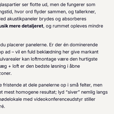
laspartier ser flotte ud, men de fungerer som
angstid, hvor ord flyder sammen, og tallerkner,
 Med akustikpaneler brydes og absorberes
usik mere detaljeret
, og rummet opleves mindre
du placerer panelerne. Er der én dominerende
op ad – vil en fuld beklædning her give markant
ie gulvarealer kan loftmontage være den hurtigste
 væg + loft er den bedste løsning i åbne
zoner.
 fristende at dele panelerne op i små felter, men
mest homogene resultat; lyd “siv­er” nemlig langs
 mødelokale med videokonferenceudstyr stiller
ré.