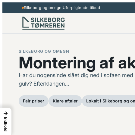
Spring
Silkeborg og omegn
|
Uforpligtende tilbud
til
indhold
SILKEBORG OG OMEGN
Montering af a
Har du nogensinde slået dig ned i sofaen med en
gulv? Efterklangen…
Fair priser
Klare aftaler
Lokalt i Silkeborg og 
→
Indhold