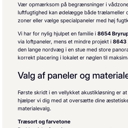
Vær opmærksom på begrænsninger i vådzoner. 
luftfugtighed kan ødelægge både trælameller og a
zoner eller vælge specialpaneler med høj fugtk
Vi har for nylig hjulpet en familie i
8654 Bryru
via loftpaneler, mens et mindre projekt i
8643 
den lange nordvæg i en stue med store panora
korrekt placering i lokalet er nøglen til maksi
Valg af paneler og material
Første skridt i en vellykket akustik­løsning er
hjælper vi dig med at oversætte dine æstetiske 
materiale­valg.
Træsort og farvetone